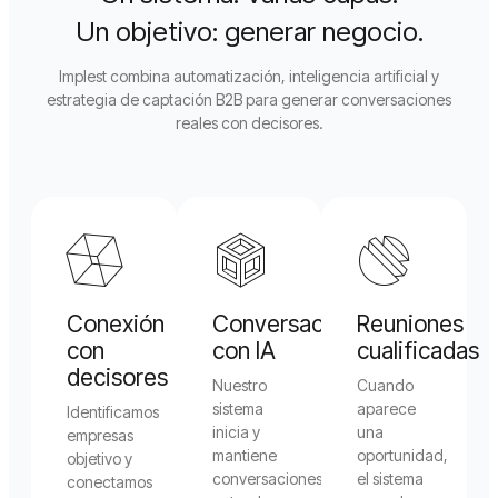
Un objetivo: generar negocio.
Implest combina automatización, inteligencia artificial y
estrategia de captación B2B para generar conversaciones
reales con decisores.
Conexión
Conversaciones
Reuniones
con
con IA
cualificadas
decisores
Nuestro
Cuando
sistema
aparece
Identificamos
inicia y
una
empresas
mantiene
oportunidad,
objetivo y
conversaciones
el sistema
conectamos