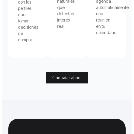
naturales
agenda
con los
que
automáticamente
perfiles
detectan
una
que
interés
reunión
toman
real.
en tu
decisiones
calendario.
de
compra.
Contratar ahora