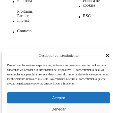
Funciona
Política de
cookies
Programa
Partner
RSC
Implest
Contacto
Gestionar consentimiento
© 2026. All Rights Reserved.
Para ofrecer las mejores experiencias, utilizamos tecnologías como las cookies para
almacenar y/o acceder a la información del dispositivo. El consentimiento de estas
tecnologías nos permitirá procesar datos como el comportamiento de navegación o las
ESP
|
ENG
|
GER
identificaciones únicas en este sitio. No consentir o retirar el consentimiento, puede
afectar negativamente a ciertas características y funciones.
Aceptar
Denegar